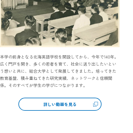
2026.8.8
-9
(SAT)
(SUN)
お申し込み・詳細
資料請求
友だち追加
本学の前身となる北海英語学校を開設してから、今年で140年。
北海学園大学
アクセス
お問い合わせ
広く門戸を開き、多くの若者を育て、社会に送り出したいとい
う想いと共に、総合大学として発展してきました。培ってきた
教育基盤、積み重ねてきた研究実績、ネットワークと信頼関
係。そのすべてが学生の学びにつながります。
詳しい動画を見る