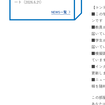
ート（2026.6.21）
【コン
NEWS一覧
■この
ンです
■教員
届いて
■学生
届いて
■模擬
ています
■イン
更新し
■ニュ
報を随
この部
あなた