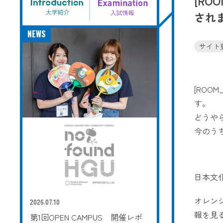
[RO
され
NEWS
サイト
[RO
す。
どうや
今のう
日本文
オレン
2026.07.10
報を見
第1回OPEN CAMPUS 開催レポ