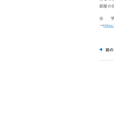
部屋の
当
→
https
前の