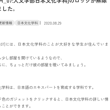
OM_07:人文学部日本文化学科]のロックが解除
2026.8.8
-9
(SAT)
(SUN)
ました。
お申し込み・詳細
2020.08.29
更新情報
日本文化学科
資料請求
友だち追加
OM_07]には、日本文化学科のことが大好きな学生が住んでいま
北海学園大学
アクセス
お問い合わせ
ら少し部屋を開けているようなので、
ちに、ちょっとだけ彼の部屋を覗いてみましょう。
化学科は、日本語のエキスパートを育成する学科です。
ジ色のガジェットをクリックすると、日本文化学科の詳しい情
ることができます。