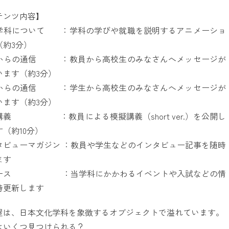
テンツ内容】
学科について ：学科の学びや就職を説明するアニメーショ
（約3分）
からの通信 ：教員から高校生のみなさんへメッセージが
います（約3分）
からの通信 ：学生から高校生のみなさんへメッセージが
います（約3分）
講義 ：教員による模擬講義（short ver.）を公開し
（約10分）
タビューマガジン ：教員や学生などのインタビュー記事を随時
ます
ース ：当学科にかかわるイベントや入試などの情
時更新します
屋は、日本文化学科を象徴するオブジェクトで溢れています。
はいくつ見つけられる？