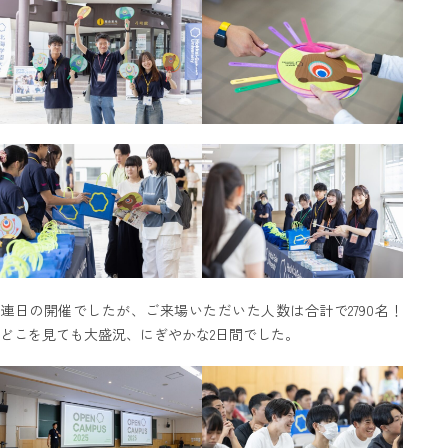
2026.8.8
-9
(SAT)
(SUN)
お申し込み・詳細
資料請求
友だち追加
北海学園大学
アクセス
お問い合わせ
連日の開催でしたが、ご来場いただいた人数は合計で2790名！
どこを見ても大盛況、にぎやかな2日間でした。