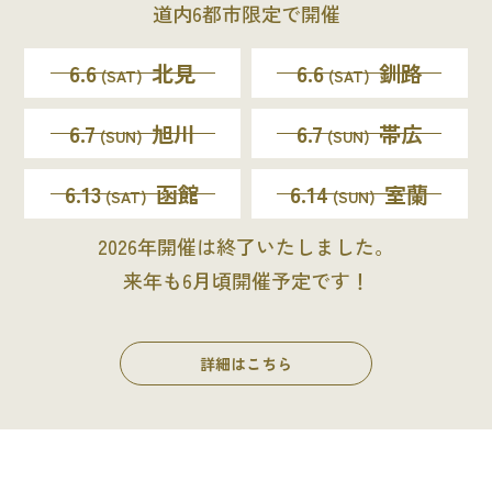
道内6都市限定で開催
6.6
北見
6.6
釧路
(SAT)
(SAT)
6.7
旭川
6.7
帯広
(SUN)
(SUN)
6.13
函館
6.14
室蘭
(SAT)
(SUN)
2026年開催は終了いたしました。
来年も6月頃開催予定です！
詳細はこちら