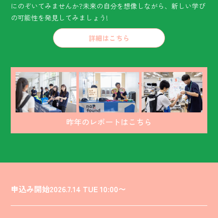
にのぞいてみませんか?未来の自分を想像しながら、新しい学び
の可能性を発見してみましょう!
詳細はこちら
昨年のレポートはこちら
SCHEDULE
スケジュール
REPORT
申込み開始
2026.7.14 TUE 10:00〜
レポート