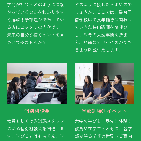
学問が社会とどのようにつな
どのように接したらよいので
がっているのかをわかりやす
しょうか。ここでは、駿台予
く解説！学部選びで迷ってい
備学校にて長年指導に関わっ
る方にピッタリの内容です。
ていきた時田講師をお呼び
未来の自分を描くヒントを見
し、昨今の入試事情を踏ま
つけてみませんか？
え、的確なアドバイスができ
るよう解説いたします。
個別相談会
学部別特別イベント
教員もしくは入試課スタッフ
大学の学びを一足先に体験！
による個別相談会を開催しま
教員や在学生とともに、各学
す。学びことはもちろん、学
部が誇る学びの世界へご案内