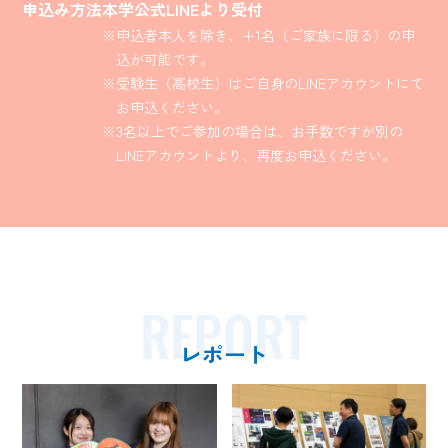
GALLERY
申込み方法
本学公式LINEより受付
ギャラリー
※申込者本人を除き、+1名（ご家族に限る）の申
込が可能です。
VOICE
※受験生（高校生）はご自身のLINEアカウントにて
参加者の声
お申込ください。
※3名以上でご参加の場合は、お手数ですが別の
DATA
LINEアカウントより、再度お申込ください。
データで見るオープンキャンパス
FAQ
よくある質問
REPORT
レポート