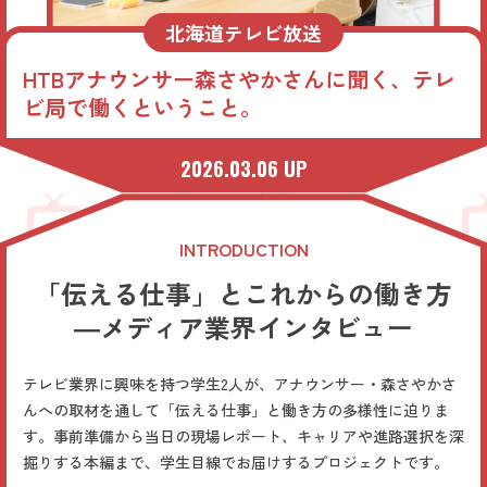
2026.8.8
-9
(SAT)
(SUN)
北海道テレビ放送
HTBアナウンサー森さやかさんに聞く、テレ
お申し込み・詳細
ビ局で働くということ。
資料請求
友だち追加
2026.03.06 UP
北海学園大学
アクセス
お問い合わせ
INTRODUCTION
「伝える仕事」とこれからの働き方
―メディア業界インタビュー
テレビ業界に興味を持つ学生2人が、アナウンサー・森さやかさ
んへの取材を通して「伝える仕事」と働き方の多様性に迫りま
す。事前準備から当日の現場レポート、キャリアや進路選択を深
掘りする本編まで、学生目線でお届けするプロジェクトです。