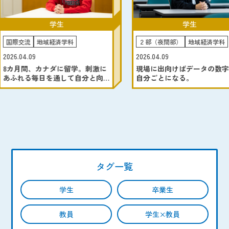
学生
２部（夜間部）
地域経済学科
経営情報学
2026.04.09
2026.04.09
学。刺激に
現場に出向けばデータの数字は
そろばんで
自分と向
自分ごとになる。
就職に活か
タグ一覧
学生
卒業生
教員
学生×教員