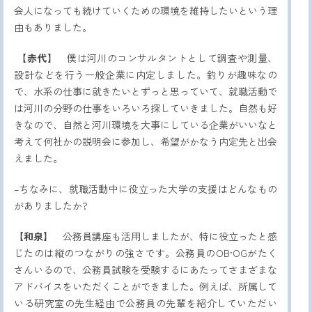
会人になっても続けていくための環境を維持したいという理
由もありました。
【赤代】
僕は河川のコンサルタントとして調査や測量、
設計などを行う一般企業に内定しました。釣りが趣味なの
で、水系の仕事に就きたいとずっと思っていて、就職活動で
は河川の分野の仕事をいろいろ探していきました。自然も好
きなので、自然と河川環境を大事にしている企業がいいなと
考えて何社かの説明会に参加し、希望がかなう内定先と出会
えました。
–ちなみに、就職活動中に役立った大学の支援はどんなもの
がありましたか?
【和泉】
公務員講座も活用しましたが、特に役立ったと感
じたのは縦のつながりの強さです。公務員のOB·OGがたく
さんいるので、公務員試験を受験するにあたってさまざまな
アドバイスをいただくことができました。例えば、所属して
いる研究室の先生経由で公務員の先輩を紹介していただい