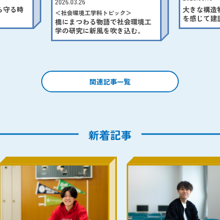
2026.03.26
ら守る時
大きな構造
＜社会環境工学科トピック＞
を感じて建
橋にまつわる物語で社会環境工
に。
学の研究に新風を吹き込む。
関連記事一覧
新着記事