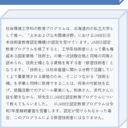
2026.8.8
-9
(SAT)
(SUN)
お申し込み・詳細
社会環境工学科の教育プログラムは、北海道内の私立大学と
して唯一、「土木および土木関連分野」におけるJABEE(日
資料請求
友だち追加
本技術者教育認定機構)の認定を受けています。JABEE認定
教育プログラムを修了すると、工学系技術者にとって最も権
威ある国家資格「技術士」の第一次試験合格と同格の同等と
北海学園大学
アクセス
お問い合わせ
認められ、技術士補となる資格を有する者（修習技術者）と
なります。「技術士」は社会基盤に関わる分野で活躍してい
く上で重要視される資格のため、そこにつながる「技術士
補」を卒業と同時に取得できることは、将来の可能性を広
げ、就職活動でのアピール要素にも。和泉さん、赤代さんに
話を聞きながら、所先生にJABEE認定教育プログラムについ
て教えてもらいました。 ※JABEE認定教育プログラムは令
和7年度継続審査を受審します。認定が受けられなかった場
合、このプログラムによる修習技術者にはなりません。