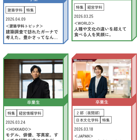
2026.8.8
-9
(SAT)
(SUN)
特集
経営学科
建築学科
特集
2026.03.25
2026.04.09
＜WORLD＞
お申し込み・詳細
＜建築学科トピック＞
人種や文化の違いを超えて
建築調査で訪れたガーナで
食べる人を笑顔に。
考えた。豊かさってなん
だ!?
資料請求
友だち追加
北海学園大学
アクセス
お問い合わせ
卒業生
卒業生
２部（夜間部）
特集
経営情報学科
日本文化学科
特集
2026.03.24
2026.03.18
＜HOKKAIDO＞
モデル、俳優、写真家。す
＜JAPAN＞