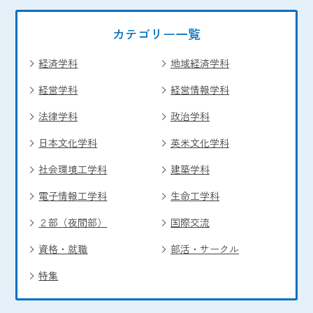
カテゴリー一覧
経済学科
地域経済学科
経営学科
経営情報学科
法律学科
政治学科
日本文化学科
英米文化学科
社会環境工学科
建築学科
電子情報工学科
生命工学科
２部（夜間部）
国際交流
資格・就職
部活・サークル
特集