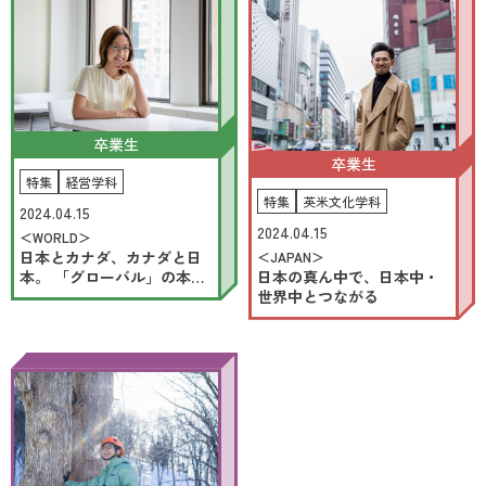
卒業生
卒業生
特集
経営学科
特集
英米文化学科
2024.04.15
2024.04.15
＜WORLD＞
日本とカナダ、カナダと日
＜JAPAN＞
日本の真ん中で、日本中・
本。 「グローバル」の本当
世界中とつながる
の意味について考える。