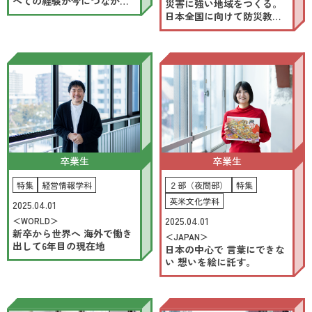
べての経験が今につなが
災害に強い地域をつくる。
る。
日本全国に向けて防災教育
を発信。
卒業生
卒業生
特集
経営情報学科
２部（夜間部）
特集
英米文化学科
2025.04.01
2025.04.01
＜WORLD＞
新卒から世界へ 海外で働き
＜JAPAN＞
出して6年目の現在地
日本の中心で 言葉にできな
い 想いを絵に託す。