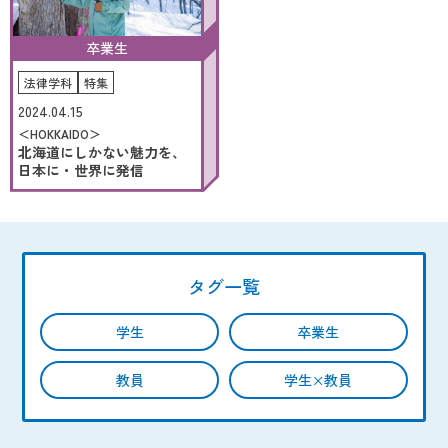
卒業生
法律学科
特集
2024.04.15
＜HOKKAIDO＞
北海道にしかない魅力を、
日本に・世界に発信
タグ一覧
学生
卒業生
教員
学生×教員