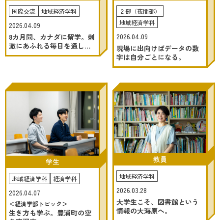
2026.8.8
-9
(SAT)
(SUN)
国際交流
地域経済学科
２部（夜間部）
地域経済学科
2026.04.09
2026.04.09
8カ月間、カナダに留学。刺
お申し込み・詳細
激にあふれる毎日を通して
現場に出向けばデータの数
自分と向き合いました。
字は自分ごとになる。
資料請求
友だち追加
北海学園大学
アクセス
お問い合わせ
教員
学生
地域経済学科
地域経済学科
経済学科
2026.03.28
2026.04.07
大学生こそ、図書館という
＜経済学部トピック＞
情報の大海原へ。
生き方も学ぶ。豊浦町の空