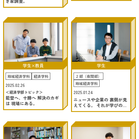
き家調査。
学生×教員
学生
地域経済学科
経済学科
２部（夜間部）
地域経済学科
2025.02.26
2025.01.24
＜経済学部トピック＞
能登へ、十勝へ 解決のカギ
ニュースや企業の 裏側が見
は 現場にある。
えてくる。 それが学びの面
白さ。