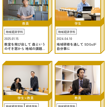
教員
学生
地域経済学科
地域経済学科
2025.01.15
2024.04.10
教室を飛び出して 森という
地域研修を通して SDGsが
のぞき窓から 地域の課題に
自分事に
迫る。
教員
学生×教員
地域経済学科
地域経済学科
経済学科