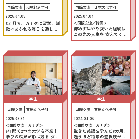
2026.8.8
-9
(SAT)
(SUN)
国際交流
地域経済学科
国際交流
日本文化学科
2026.04.09
2025.04.04
8カ月間、カナダに留学。刺
＜国際交流／韓国＞
お申し込み・詳細
諦めずにやり抜いた経験は
激にあふれる毎日を通して
この先の人生を 支えてくれ
自分と向き合いました。
る財産です。
資料請求
友だち追加
北海学園大学
アクセス
お問い合わせ
学生
学生
国際交流
英米文化学科
国際交流
英米文化学科
2025.03.31
2024.04.05
＜国際交流／カナダ＞
＜国際交流／カナダ＞
5年間で2つの大学を卒業！
生きた英語を学んだ8カ月。
学びの成果が形に残る ダブ
迷うほど将来の選択肢が 増