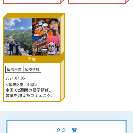
ルディグリー･プログラム。
えました。
学生
国際交流
経済学科
2024.04.05
＜国際交流／中国＞
中国で2週間の語学研修。
言葉を超えたコミュニケー
ションで 心が通じ合うこと
を体験しました。
タグ一覧