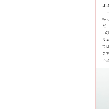
北
「
持
だ
の
ラ
で
ま
本