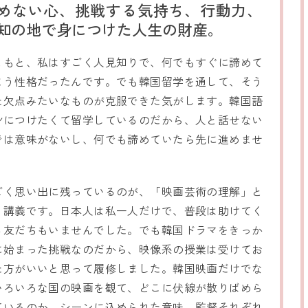
めない心、挑戦する気持ち、行動力、
知の地で身につけた人生の財産。
ともと、私はすごく人見知りで、何でもすぐに諦めて
まう性格だったんです。でも韓国留学を通して、そう
た欠点みたいなものが克服できた気がします。韓国語
身につけたくて留学しているのだから、人と話せない
では意味がないし、何でも諦めていたら先に進めませ
。
ごく思い出に残っているのが、「映画芸術の理解」と
う講義です。日本人は私一人だけで、普段は助けてく
る友だちもいませんでした。でも韓国ドラマをきっか
に始まった挑戦なのだから、映像系の授業は受けてお
た方がいいと思って履修しました。韓国映画だけでな
いろいろな国の映画を観て、どこに伏線が散りばめら
ているのか、シーンに込められた意味、監督それぞれ