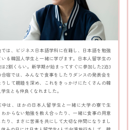
地では、ビジネス日本語学科に在籍し、日本語を勉強
ている韓国人学生と一緒に学びます。日本人留学生の
数は2割くらい。新学期が始まってすぐに参加した2泊3
の合宿では、みんなで食事をしたりダンスの発表会を
たりして親睦を深め、これをきっかけにたくさんの韓
人学生とも仲良くなれました。
在中は、ほかの日本人留学生と一緒に大学の寮で生
。わからない勉強を教え合ったり、一緒に食事の用意
したり、まさに苦楽を共にして大切な仲間になりまし
。休みの日には日本人留学生4人で台湾旅行をして、韓