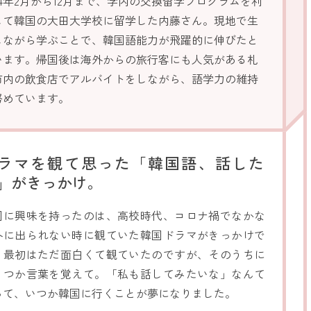
24年2月から12月まで、学内の交換留学プログラムを利
して韓国の大田大学校に留学した内藤さん。現地で生
しながら学ぶことで、韓国語能力が飛躍的に伸びたと
います。帰国後は海外からの旅行客にも人気がある札
市内の飲食店でアルバイトをしながら、語学力の維持
努めています。
ラマを観て思った「韓国語、話した
」がきっかけ。
国に興味を持ったのは、高校時代、コロナ禍でなかな
外に出られない時に観ていた韓国ドラマがきっかけで
。最初はただ面白くて観ていたのですが、そのうちに
くつか言葉を覚えて。「私も話してみたいな」なんて
って、いつか韓国に行くことが夢になりました。