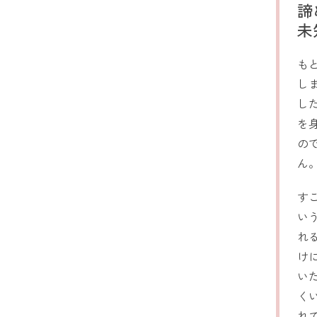
諦
未
も
し
し
を
の
ん
す
い
れ
け
い
く
れ