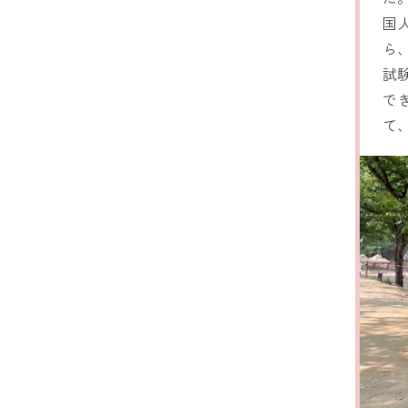
国
ら
試
で
て