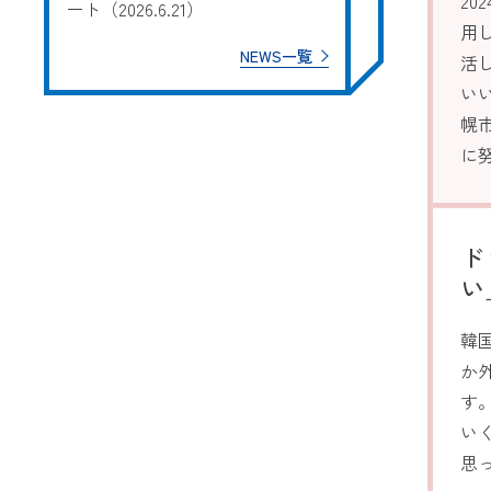
20
ート（2026.6.21）
用
NEWS一覧
活
い
幌
に
ド
い
韓
か
す
い
思