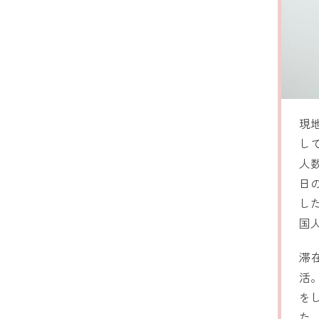
現
し
人
日
し
国
滞
活
を
た