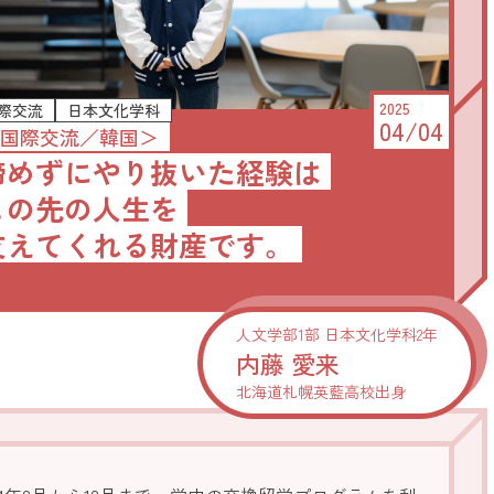
2026.8.8
-9
(SAT)
(SUN)
お申し込み・詳細
2025
際交流
日本文化学科
04/04
国際交流／韓国＞
諦めずにやり抜いた経験は
資料請求
友だち追加
この先の人生を
支えてくれる財産です。
北海学園大学
アクセス
お問い合わせ
人文学部1部 日本文化学科2年
内藤 愛来
北海道札幌英藍高校出身