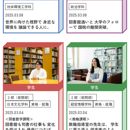
2026.8.8
-9
(SAT)
(SUN)
社会環境工学科
政治学科
2025.03.08
2025.03.08
世界に向けた視野で 身近な
図書館通いと 大学のフォロ
お申し込み・詳細
環境を 議論できる人に。
ーで 国税の難関突破。
資料請求
友だち追加
北海学園大学
アクセス
お問い合わせ
学生
学生
２部（夜間部）
２部（夜間部）
日本文化学科
資格・就職
経営情報学科
資格・就職
2025.03.04
2025.03.04
＜図書館学課程＞
＜教職課程＞
図書館も司書の仕事も 変化
教職指導室の先生は、 学生
を受け入れ 後世につなげ
に寄り添う 伴走者のような