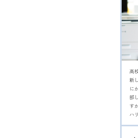
高
新
に
部
す
ハ