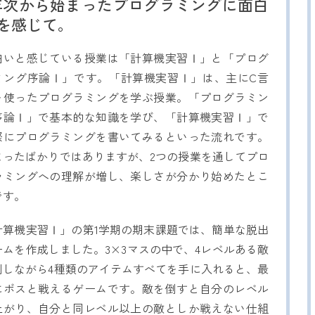
年次から始まったプログラミングに面白
を感じて。
白いと感じている授業は「計算機実習Ⅰ」と「プログ
ミング序論Ⅰ」です。「計算機実習Ⅰ」は、主にC言
を使ったプログラミングを学ぶ授業。「プログラミン
序論Ⅰ」で基本的な知識を学び、「計算機実習Ⅰ」で
際にプログラミングを書いてみるといった流れです。
まったばかりではありますが、2つの授業を通してプロ
ラミングへの理解が増し、楽しさが分かり始めたとこ
です。
計算機実習Ⅰ」の第1学期の期末課題では、簡単な脱出
ームを作成しました。3×3マスの中で、4レベルある敵
倒しながら4種類のアイテムすべてを手に入れると、最
にボスと戦えるゲームです。敵を倒すと自分のレベル
上がり、自分と同レベル以上の敵としか戦えない仕組