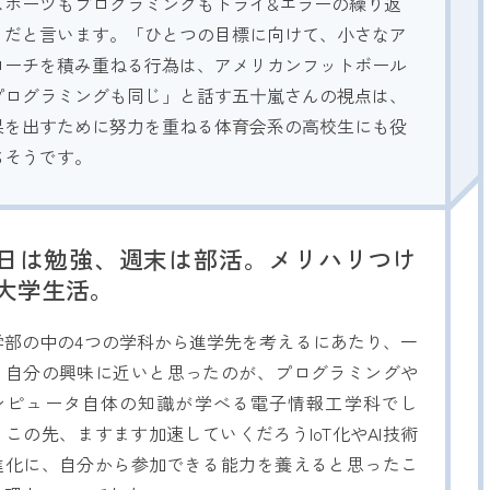
スポーツもプログラミングもトライ&エラーの繰り返
」だと言います。「ひとつの目標に向けて、小さなア
ローチを積み重ねる行為は、アメリカンフットボール
プログラミングも同じ」と話す五十嵐さんの視点は、
果を出すために努力を重ねる体育会系の高校生にも役
ちそうです。
日は勉強、週末は部活。メリハリつけ
大学生活。
学部の中の4つの学科から進学先を考えるにあたり、一
、自分の興味に近いと思ったのが、プログラミングや
ンピュータ自体の知識が学べる電子情報工学科でし
。この先、ますます加速していくだろうIoT化やAI技術
進化に、自分から参加できる能力を養えると思ったこ