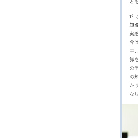
と
1
知
実
今
中
識
の
の
か
な