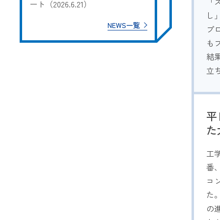
「
ート（2026.6.21）
し
NEWS一覧
プ
も
結
立
平
た
工
番
コ
た
の