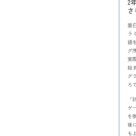
2
さ
面
ラ
語
グ
実
始
グ
ろ
「
ゲ
を
後
も