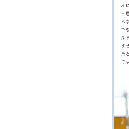
み
と
ら
で
深
ま
た
で