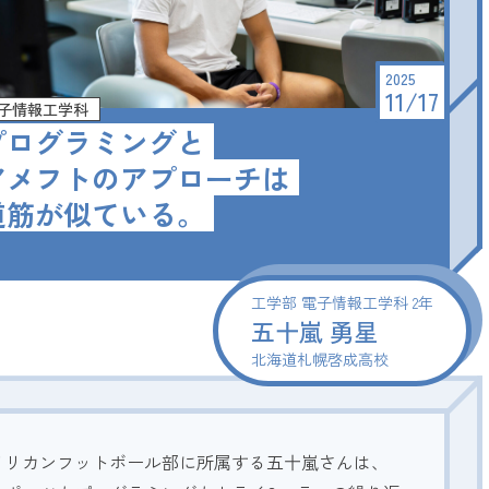
2026.8.8
-9
(SAT)
(SUN)
2025
お申し込み・詳細
11/17
子情報工学科
プログラミングと
資料請求
友だち追加
アメフトのアプローチは
道筋が似ている。
北海学園大学
アクセス
お問い合わせ
工学部 電子情報工学科 2年
五十嵐 勇星
北海道札幌啓成高校
メリカンフットボール部に所属する五十嵐さんは、