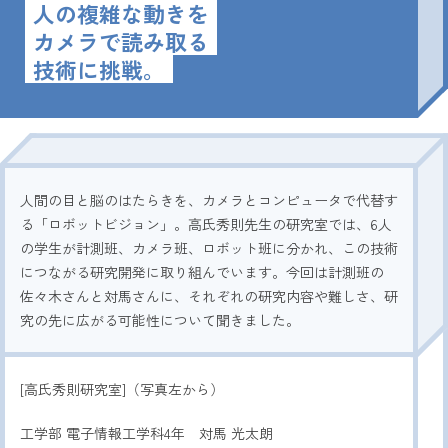
2026.8.8
-9
人の複雑な動きを
(SAT)
(SUN)
カメラで読み取る
技術に挑戦。
お申し込み・詳細
資料請求
友だち追加
人間の目と脳のはたらきを、カメラとコンピュータで代替す
北海学園大学
アクセス
お問い合わせ
る「ロボットビジョン」。高氏秀則先生の研究室では、6人
の学生が計測班、カメラ班、ロボット班に分かれ、この技術
につながる研究開発に取り組んでいます。今回は計測班の
佐々木さんと対馬さんに、それぞれの研究内容や難しさ、研
究の先に広がる可能性について聞きました。
[高氏秀則研究室]（写真左から）
工学部 電子情報工学科4年 対馬 光太朗