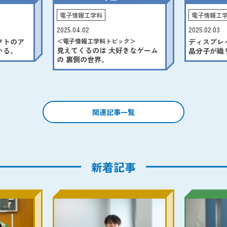
電子情報工
電子情報工学科
2025.02.03
2025.04.02
ディスプレ
＜電子情報工学科トピック＞
フトのア
見えてくるのは 大好きなゲーム
晶分子が織
いる。
の 裏側の世界。
せられて。
関連記事一覧
新着記事