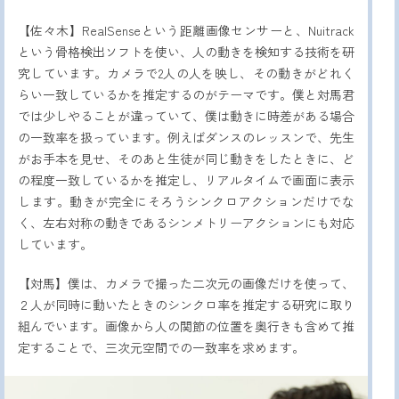
【佐々木】RealSenseという距離画像センサーと、Nuitrack
という骨格検出ソフトを使い、人の動きを検知する技術を研
究しています。カメラで2人の人を映し、その動きがどれく
らい一致しているかを推定するのがテーマです。僕と対馬君
では少しやることが違っていて、僕は動きに時差がある場合
の一致率を扱っています。例えばダンスのレッスンで、先生
がお手本を見せ、そのあと生徒が同じ動きをしたときに、ど
の程度一致しているかを推定し、リアルタイムで画面に表示
します。動きが完全にそろうシンクロアクションだけでな
く、左右対称の動きであるシンメトリーアクションにも対応
しています。
【対馬】僕は、カメラで撮った二次元の画像だけを使って、
２人が同時に動いたときのシンクロ率を推定する研究に取り
組んでいます。画像から人の関節の位置を奥行きも含めて推
定することで、三次元空間での一致率を求めます。