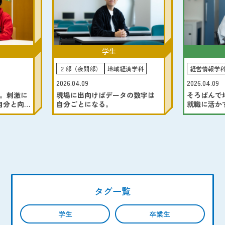
学生
２部（夜間部）
地域経済学科
経営情報学
2026.04.09
2026.04.09
学。刺激に
現場に出向けばデータの数字は
そろばんで
自分と向
自分ごとになる。
就職に活か
タグ一覧
学生
卒業生